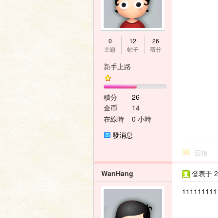
0
12
26
主題
帖子
積分
新手上路
積分
26
金币
14
在線時
0 小時
間
發消息
回複
WanHang
發表于 20
111111111