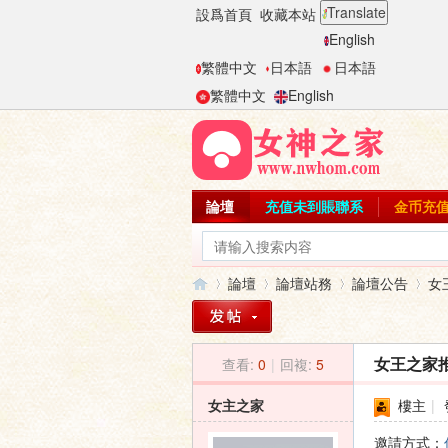
Translate
設爲首頁
收藏本站
English
繁體中文
日本語
日本語
繁體中文
English
論壇
充值未到賬聯系
金币充
論壇
論壇站務
論壇公告
女
查看:
0
|
回複:
5
女王之家推
女
»
›
›
›
女主之家
樓主
|
邀請方式：