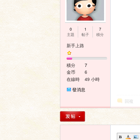
0
1
7
主題
帖子
積分
新手上路
積分
7
金币
6
在線時
49 小時
間
發消息
回複