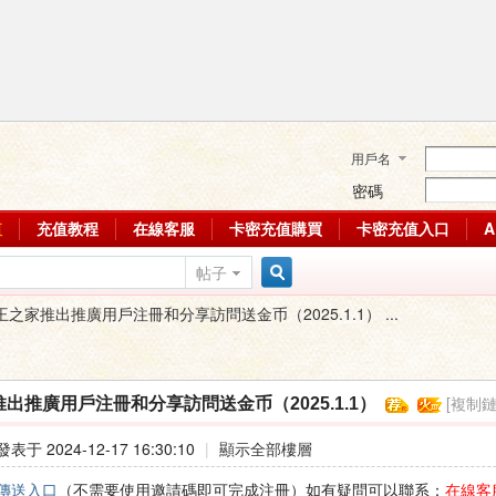
用戶名
密碼
值
充值教程
在線客服
卡密充值購買
卡密充值入口
帖子
搜
王之家推出推廣用戶注冊和分享訪問送金币（2025.1.1） ...
索
[複制鏈
出推廣用戶注冊和分享訪問送金币（2025.1.1）
發表于 2024-12-17 16:30:10
|
顯示全部樓層
傳送入口
（不需要使用邀請碼即可完成注冊）如有疑問可以聯系：
在線客