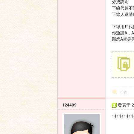
分成說明
下線代數不
下線人邀請
家
下線用戶代
你邀請A，A
那麽A就是
論
回複
124499
發表于 20
111111111