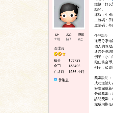
鏈接：好友
勵的。
海報：生成
二維碼：手
邀請碼：每
神
15萬
124
232
任務說明
主題
帖子
積分
通過分享邀
個人的獎勵
管理員
通過分享訪
例子：小白
積分
153729
勵任務金币
金币
153496
列子：如邀
在線時
1586 小時
間
獎勵說明：
發消息
之
成功邀請好
好友完成新
分成獎勵：
訪問獎勵，
完成周期任