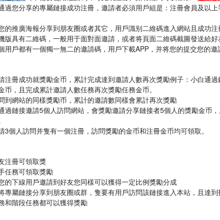
通過您分享的專屬鏈接成功注冊，邀請者必須用戶組是：注冊會員及以上
您的推廣海報分享到朋友圈或者其它，用戶識别二維碼進入網站且成功注
機版具有二維碼，一般用于面對面邀請，或者将頁面二維碼截圖發送給好
個用戶都有一個獨一無二的邀請碼，用戶下載APP，并将您的提交您的邀
請注冊成功就獎勵金币，累計完成達到邀請人數再次獎勵
例子：小白通過
金币，且完成累計邀請人數任務再次獎勵任務金币。
問到網站的同樣獎勵币，累計的邀請數同樣會累計再次獎勵
通過鏈接邀請5個人訪問網站，會獎勵邀請分享鏈接者5個人的獎勵金币
。
請3個人訪問并隻有一個注冊，訪問獎勵的金币和注冊金币均可領取。
友注冊可領取獎
手任務可領取獎勵
您的下線用戶邀請到好友您同樣可以獲得一定比例獎勵分成
将專屬鏈接分享到朋友圈或群，隻要有用戶訪問該鏈接進入本站，且達到
務和階段任務都可以獲得獎勵