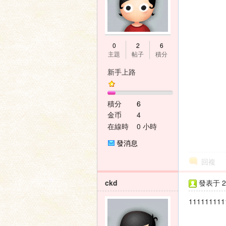
0
2
6
主題
帖子
積分
新手上路
積分
6
金币
4
在線時
0 小時
間
發消息
回複
ckd
發表于 20
111111111