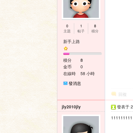
0
1
8
主題
帖子
積分
新手上路
積分
8
金币
0
在線時
58 小時
間
發消息
回複
jly2010jly
發表于 20
111111111