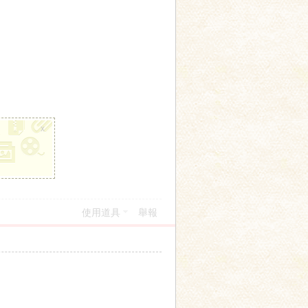
x
使用道具
舉報