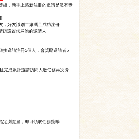
等級，新手上路新注冊的邀請是沒有獎
冊
友，好友識别二維碼且成功注冊
請碼設置您爲他的邀請人
鏈接邀請注冊5個人，會獎勵邀請者5
，且完成累計邀請訪問人數任務再次獎
指定浏覽量，即可領取任務獎勵