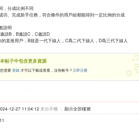
同，分成比例不同
成功、完成新手任務，符合條件的用戶組都能得到一定比例的分成
數說明
邀請B，B邀請C，C邀請D
你的直推用戶，B就是一代下線人，C爲二代下線人，D爲三代下線人
本帖子中包含更多資源
您需要
登錄
才可以下載或查看，沒有帳号？
立即注冊
24-12-27 11:04:12
來自手機
|
顯示全部樓層
11