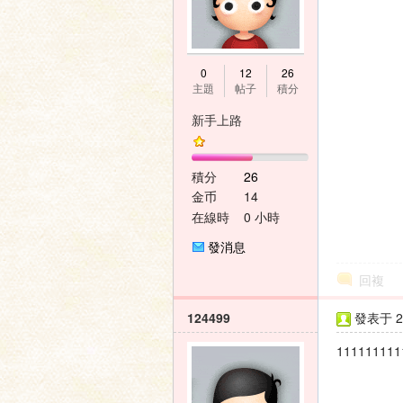
壇
0
12
26
主題
帖子
積分
新手上路
積分
26
金币
14
在線時
0 小時
間
發消息
回複
124499
發表于 20
111111111